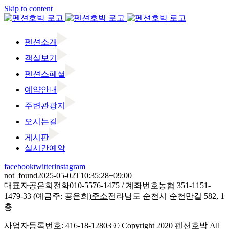
Skip to content
펜션소개
객실보기
펜션스페셜
예약안내
주변관광지
오시는길
게시판
실시간예약
facebook
twitter
instagram
not_found
2025-05-02T10:35:28+09:00
대표자
공은희
전화
010-5576-1475 /
계좌번호
농협 351-1151-
1479-33 (예금주: 공은희)
주소
전라남도 순천시 순천만길 582, 1
층
사업자등록번호: 416-18-12803 © Copyright 2020 펜션호박 All